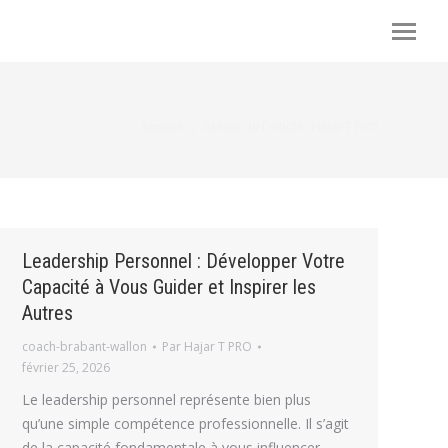
Vous êtes ici :
Accueil
Auteur de l’article : Hajar T PRO
Leadership Personnel : Développer Votre
Capacité à Vous Guider et Inspirer les
Autres
coach-brabant-wallon
Par
Hajar T PRO
février 25, 2026
Le leadership personnel représente bien plus
qu’une simple compétence professionnelle. Il s’agit
de la capacité fondamentale à vous influencer