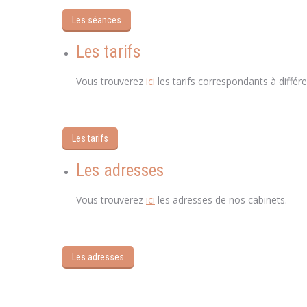
Les séances
Les tarifs
coach Brabant Wallon c
Vous trouverez
ici
les tarifs correspondants à diffé
Les tarifs
Les adresses
coach Brabant Wallo
Vous trouverez
ici
les adresses de nos cabinets.
coa
Les adresses