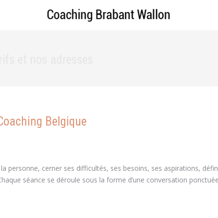
ifs et nos adresses
Coaching Belgique
n coaching de vie coaching
la personne, cerner ses difficultés, ses besoins, ses aspirations, défini
on. Chaque séance se déroule sous la forme d’une conversation ponctué
ching de vie coaching