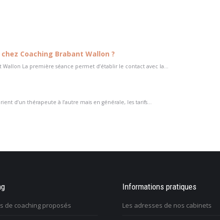
chez Coaching Brabant Wallon ?
Wallon La première séance permet d’établir le contact avec la...
ent d’un thérapeute à l’autre mais en générale, les tarifs...
e que je veux faire dans
ng
Une tuile m’est tombée dessus et j’ai
Informations pratiques
On m’im
 retrouver un sens
perdu tout goût à la vie. Comment m’en
travaille
es de coaching proposés
Les adresses de nos cabinets
sortir?
issue?