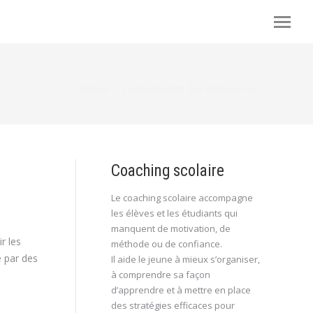
Vous êtes ici :
Accueil
Le déroulement des séances, nos…
Coaching scolaire
Le coaching scolaire accompagne
les élèves et les étudiants qui
manquent de motivation, de
r les
méthode ou de confiance.
e par des
Il aide le jeune à mieux s’organiser,
à comprendre sa façon
d’apprendre et à mettre en place
des stratégies efficaces pour