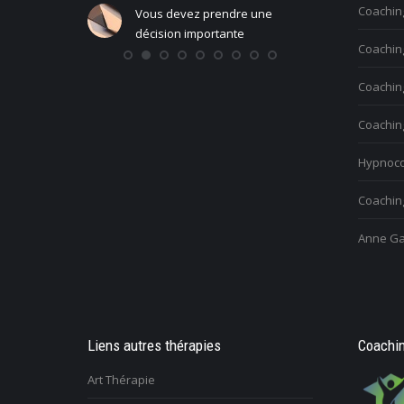
Coachin
Vous devez prendre une
Vous vo
ndre une
décision importante
person
Coaching
ante
Coachin
Coachin
Hypnoco
Coaching
Anne Ga
Liens autres thérapies
Coachin
Art Thérapie