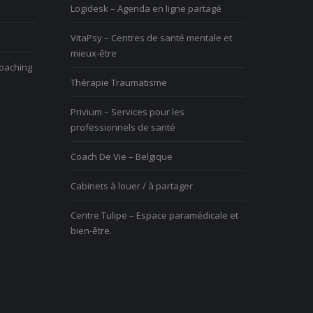
Logidesk – Agenda en ligne partagé
ous avez du mal à vivre le
Vous avez du mal à vivre le
VitaPsy – Centres de santé mentale et
hangement et vous êtes mal à
changement et vous êtes mal à
mieux-être
’aise
l’aise
coaching
Thérapie Traumatisme
Privium – Services pour les
professionnels de santé
Coach De Vie – Belgique
Cabinets à louer / à partager
Centre Tulipe – Espace paramédicale et
bien-être.