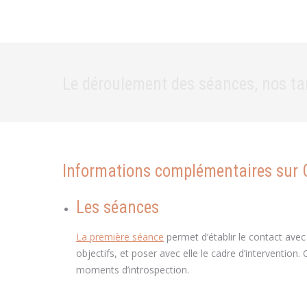
Le déroulement des séances, nos tar
Informations complémentaires sur 
Les séances
coach Brabant Wallo
La première séance
permet d’établir le contact avec 
objectifs, et poser avec elle le cadre d’interventi
moments d’introspection.
coach Brabant Wallon coa