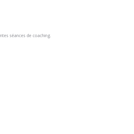
oaching de vie coaching
rentes séances de coaching.
coaching de vie coaching Brabant Wallon
n coaching de vie coaching thérapeutique
ch Brabant Wallon coaching de vie coaching thérapeutique