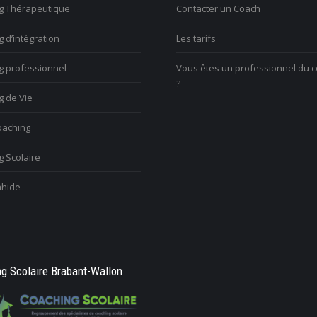
g Thérapeutique
Contacter un Coach
ulez trouver votre voix
V
nelle
Vous voulez trouver votre voix
 d’intégration
Les tarifs
c
personnelle
l
g professionnel
Vous êtes un professionnel du 
?
g de Vie
aching
 Scolaire
hide
g Scolaire Brabant-Wallon