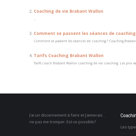
Coaching de vie Brabant Wallon
...
Comment se passent les séances de coaching 
Comment se passent les séances de coaching ? Coaching Brabant 
Tarifs Coaching Brabant Wallon
Tarifs coach Brabant Wallon coaching de vie coaching Les prix vari
l, mais j’ai
J’ai un discernement à faire et j’aimerais
Je ne sais pas c
Coachi
s sont mes
ne pas me tromper. Est-ce possible?
la vie : comment
Les typ