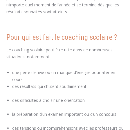
n’importe quel moment de l’année et se termine dès que les
résultats souhaités sont atteints.
coaching enfant coaching scolaire Brabant Wallon coaching
Pour qui est fait le coaching scolaire ?
Le coaching scolaire peut être utile dans de nombreuses
situations, notamment :
une perte d’envie ou un manque d’énergie pour aller en
cours
coach à liege coach à liege
des résultats qui chutent soudainement
coach à liege
coach à liege
des difficultés à choisir une orientation
coach à liege coach
à liege
la préparation d’un examen important ou d’un concours
coach à liege coach à liege
des tensions ou incompréhensions avec les professeurs ou