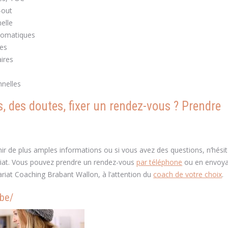
n-out
coaching Muriel Van Hauwaert Braine l’Alleud coach Brabant Wa
elle
somatiques
les
ires
coaching Braine l’Alleud coach Muriel Van Hauwaert Brabant Wallon
nnelles
, des doutes, fixer un rendez-vous ? Prendre
nir de plus amples informations ou si vous avez des questions, n’hési
riat. Vous pouvez prendre un rendez-vous
par téléphone
ou en envoya
ariat Coaching Brabant Wallon, à l’attention du
coach de votre choix
.
.be/