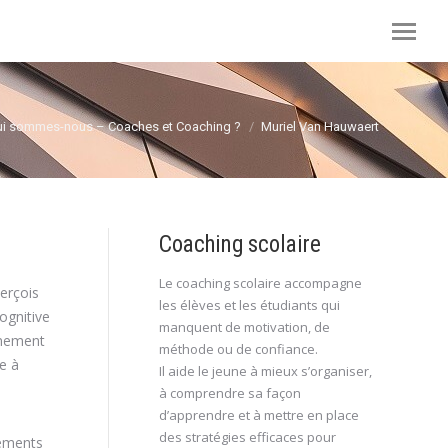
i :
ui sommes-nous – Coaches et Coaching ?
Muriel Van Hauwaert
Coaching scolaire
Le coaching scolaire accompagne
erçois
les élèves et les étudiants qui
ognitive
manquent de motivation, de
onnement
méthode ou de confiance.
le à
Il aide le jeune à mieux s’organiser,
coaching
à comprendre sa façon
d’apprendre et à mettre en place
des stratégies efficaces pour
nements