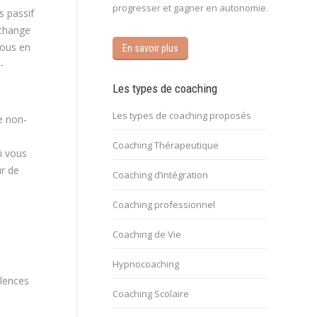
progresser et gagner en autonomie.
s passif
échange
vous en
En savoir plus
-
Les types de coaching
Les types de coaching proposés
e non-
Coaching Thérapeutique
i vous
ur de
Coaching d’intégration
Coaching professionnel
Van
Coaching de Vie
Hypnocoaching
olences
Coaching Scolaire