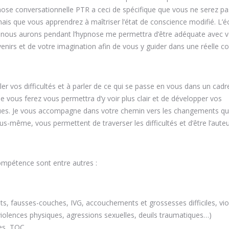
ose conversationnelle PTR a ceci de spécifique que vous ne serez pa
ais que vous apprendrez à maîtriser l’état de conscience modifié. L’
 nous aurons pendant l’hypnose me permettra d’être adéquate avec 
enirs et de votre imagination afin de vous y guider dans une réelle co
ler vos difficultés et à parler de ce qui se passe en vous dans un cadr
ue vous ferez vous permettra d’y voir plus clair et de développer vos
es. Je vous accompagne dans votre chemin vers les changements qu
s-même, vous permettent de traverser les difficultés et d’être l’aute
uriel Van Hauwaert Braine l’Alleud
mpétence sont entre autres :
coaching Braine l’Alleud coach Muriel 
s, fausses-couches, IVG, accouchements et grossesses difficiles, vi
iolences physiques, agressions sexuelles, deuils traumatiques…)
es, TOC