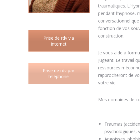
traumatiques. L’Hypn
pendant l’hypnose, m
conversationnel que
fonction de vos souv
construction.
Prise de rdv via
Internet
Je vous aide à formu
jugeant. Le travail q
ressources méconnu
Prise de rdv par
rapprocheront de vou
téléphone
votre vie.
coaching M
Mes domaines de co
Hauwaert
Traumas (accident
psychologiques, v
Angoisses, phobi