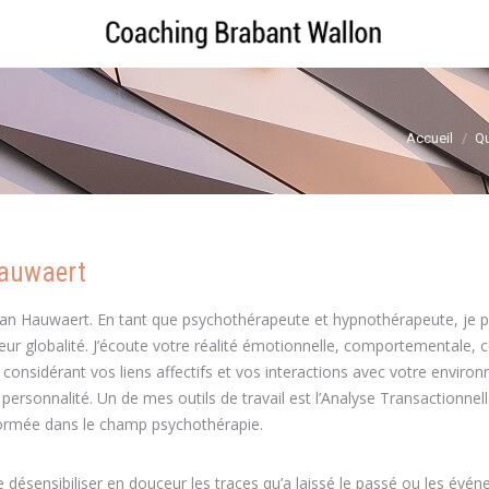
Vous êtes ic
Accueil
Q
Hauwaert
Van Hauwaert. En tant que psychothérapeute et hypnothérapeute, je p
eur globalité. J’écoute votre réalité émotionnelle, comportementale, c
n considérant vos liens affectifs et vos interactions avec votre envir
personnalité. Un de mes outils de travail est l’Analyse Transactionnel
 formée dans le champ psychothérapie.
coach de vie Brabant Wallon 
désensibiliser en douceur les traces qu’a laissé le passé ou les évé