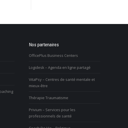
retraité et je ressens un grand
Nos partenaires
J’ai des problèmes relationnels avec mo
ns ma vie. Comment puis-je me
entourage, et je m’isole
OfficePlus Business Centers
tile?
Logidesk – Agenda en ligne partagé
Vous n’arrivez pas à surmonter une
ous avez du mal à vivre le
difficulté, un blocage, une réaction
VitaPsy – Centres de santé mentale et
hangement et vous êtes mal à
disproportionnée dans une relation
mieux-être
’aise
coaching
Thérapie Traumatisme
Privium – Services pour les
professionnels de santé