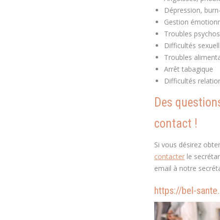
Dépression, bur
Gestion émotionn
Troubles psycho
Difficultés sexuel
Troubles alimenta
Arrêt tabagique
Difficultés relatio
Des questions
contact !
Si vous désirez obte
contacter
le secréta
email à notre secrét
https://bel-sante