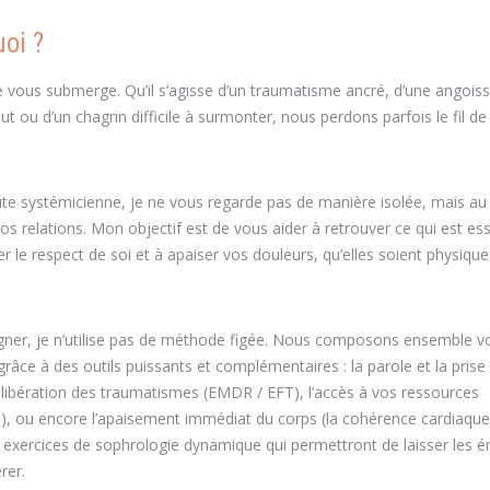
uoi ?
e vous submerge. Qu’il s’agisse d’un traumatisme ancré, d’une angoiss
ut ou d’un chagrin difficile à surmonter, nous perdons parfois le fil de
ute systémicienne, je ne vous regarde pas de manière isolée, mais a
vos relations. Mon objectif est de vous aider à retrouver ce qui est ess
r le respect de soi et à apaiser vos douleurs, qu’elles soient physiqu
er, je n’utilise pas de méthode figée. Nous composons ensemble v
râce à des outils puissants et complémentaires : la parole et la prise
 libération des traumatismes (EMDR / EFT), l’accès à vos ressources
), ou encore l’apaisement immédiat du corps (la cohérence cardiaque)
 exercices de sophrologie dynamique qui permettront de laisser les 
rer.