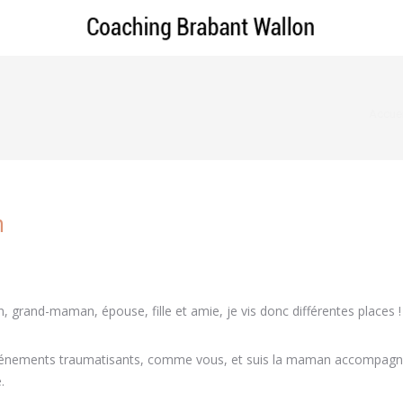
Vous ê
Accuei
n
n, grand-maman, épouse, fille et amie, je vis donc différentes places !
 événements traumatisants, comme vous, et suis la maman accompag
.