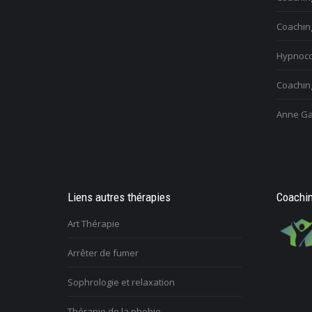
Coachin
Hypnoco
Coaching
Anne Ga
Liens autres thérapies
Coachin
Art Thérapie
Arrêter de fumer
Sophrologie et relaxation
Thérapie de la phobie