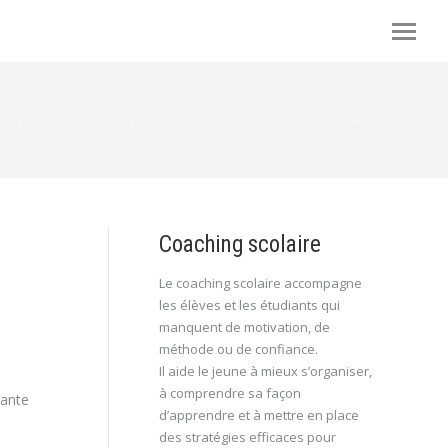
tes ici :
l
Qui sommes-nous – Coaches et Coaching ?
Sylvie Daenen
Coaching scolaire
Le coaching scolaire accompagne
les élèves et les étudiants qui
manquent de motivation, de
méthode ou de confiance.
Il aide le jeune à mieux s’organiser,
à comprendre sa façon
nante
d’apprendre et à mettre en place
des stratégies efficaces pour