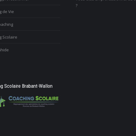
?
g de Vie
aching
 Scolaire
hide
g Scolaire Brabant-Wallon