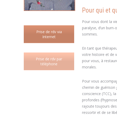
Pour qui et q
Pour vous dont la vi
paralyse, d’un burn-o
Prise de rdv via
sommes.
Internet
En tant que thérape
votre histoire et de 
Prise de rdv par
pour vous, à restaure
téléphone
morales.
Pour vous accompagn
chemin de guérison g
conscience (TCC), la
profondes (l’hypnose
rajoute toujours des
ressortir et de se libé