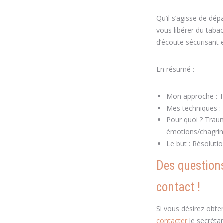
Qu’il s’agisse de dé
vous libérer du tabac
d’écoute sécurisant 
En résumé :
Mon approche : T
Mes techniques :
Pour quoi ? Trau
émotions/chagrins
Le but : Résolutio
Des questions
contact !
Si vous désirez obte
contacter
le secréta