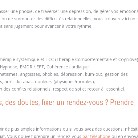
passer une phobie, de traverser une dépression, de gérer vos émotion
 ou de surmonter des difficultés relationnelles, vous trouverez ici un
et sans jugement pour avancer à votre rythme.
hérapie systémique et TCC (Thérapie Comportementale et Cognitive)
 Hypnose, EMDR / EFT, Cohérence cardiaque;
matismes, angoisses, phobies, dépression, burn-out, gestion des
, arrêt du tabac, douleurs (physiques/morales);
n des conflits relationnels, respect de soi et retour à l’essentiel.
, des doutes, fixer un rendez-vous ? Prendre
nir de plus amples informations ou si vous avez des questions, n’hési
riat. Vous pouvez prendre un rendez-vous
par téléphone
ou en envoya