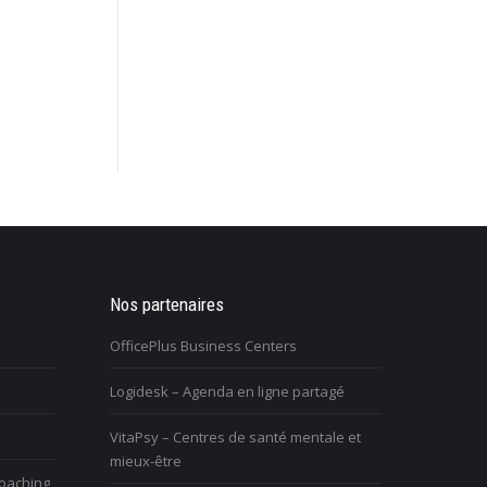
retraité et je ressens un grand
Nos partenaires
J’ai des problèmes relationnels avec mo
ns ma vie. Comment puis-je me
entourage, et je m’isole
OfficePlus Business Centers
tile?
Logidesk – Agenda en ligne partagé
Vous n’arrivez pas à surmonter une
ous avez du mal à vivre le
difficulté, un blocage, une réaction
VitaPsy – Centres de santé mentale et
hangement et vous êtes mal à
disproportionnée dans une relation
mieux-être
’aise
coaching