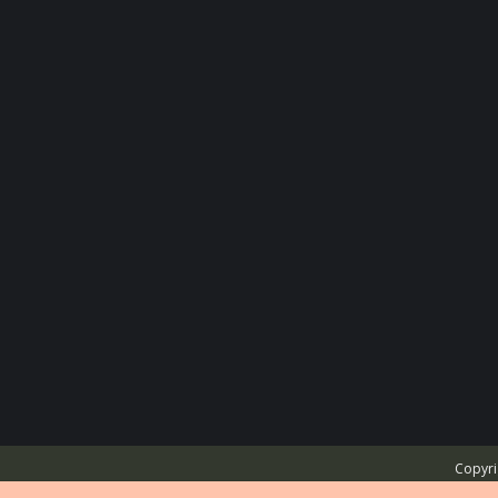
Copyri
Powered by
Privium – Des services qui soutiennent vos soin