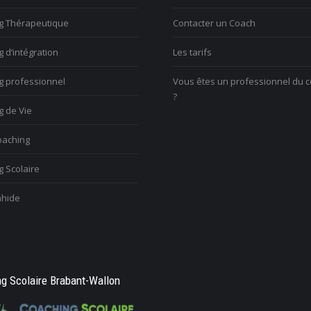
g Thérapeutique
Contacter un Coach
ulez trouver votre voix
V
nelle
Vous voulez trouver votre voix
 d’intégration
Les tarifs
c
personnelle
l
g professionnel
Vous êtes un professionnel du 
?
g de Vie
aching
 Scolaire
hide
g Scolaire Brabant-Wallon