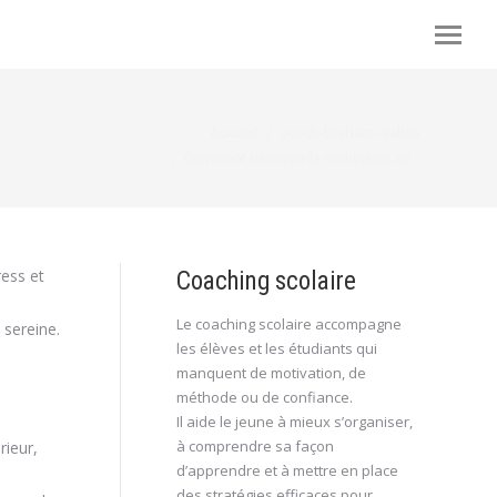
s êtes ici :
Accueil
coach-brabant-wallon
Comment retrouver la motivation au…
ress et
Coaching scolaire
Le coaching scolaire accompagne
 sereine.
les élèves et les étudiants qui
manquent de motivation, de
méthode ou de confiance.
Il aide le jeune à mieux s’organiser,
à comprendre sa façon
rieur,
d’apprendre et à mettre en place
des stratégies efficaces pour