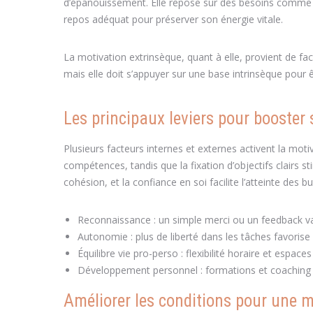
d’épanouissement. Elle repose sur des besoins comme l’ap
repos adéquat pour préserver son énergie vitale.
La motivation extrinsèque, quant à elle, provient de f
mais elle doit s’appuyer sur une base intrinsèque pour 
Les principaux leviers pour booster
Plusieurs facteurs internes et externes activent la motiv
compétences, tandis que la fixation d’objectifs clairs 
cohésion, et la confiance en soi facilite l’atteinte des bu
Reconnaissance : un simple merci ou un feedback valo
Autonomie : plus de liberté dans les tâches favorise l
Équilibre vie pro-perso : flexibilité horaire et espa
Développement personnel : formations et coaching ai
Améliorer les conditions pour une m