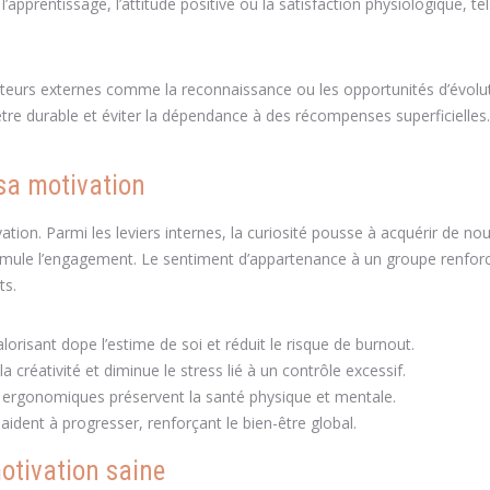
prentissage, l’attitude positive ou la satisfaction physiologique, tel
acteurs externes comme la reconnaissance ou les opportunités d’évolu
être durable et éviter la dépendance à des récompenses superficielles.
 sa motivation
ation. Parmi les leviers internes, la curiosité pousse à acquérir de nou
stimule l’engagement. Le sentiment d’appartenance à un groupe renforc
ts.
risant dope l’estime de soi et réduit le risque de burnout.
a créativité et diminue le stress lié à un contrôle excessif.
ces ergonomiques préservent la santé physique et mentale.
dent à progresser, renforçant le bien-être global.
otivation saine