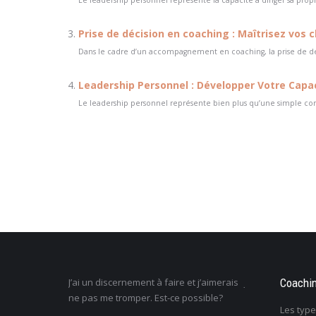
Le leadership personnel représente la capacité à diriger sa propr
Prise de décision en coaching : Maîtrisez vos
Dans le cadre d’un accompagnement en coaching, la prise de déc
Leadership Personnel : Développer Votre Capaci
Le leadership personnel représente bien plus qu’une simple com
l, mais j’ai
J’ai un discernement à faire et j’aimerais
Je ne sais pas c
Coachi
s sont mes
ne pas me tromper. Est-ce possible?
la vie : comment
Les typ