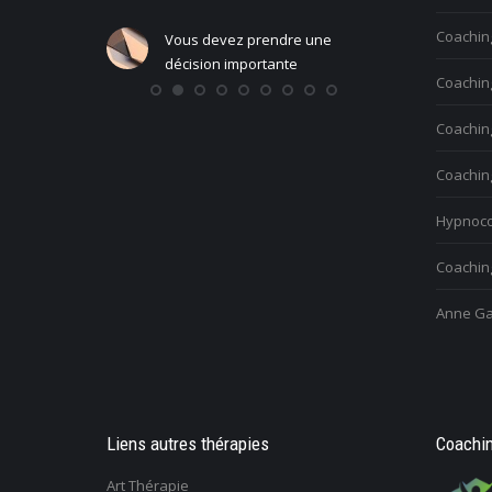
Coachin
Vous devez prendre une
Vous vo
ndre une
décision importante
person
Coaching
ante
Coachin
Coachin
Hypnoco
Coaching
Anne Ga
Liens autres thérapies
Coachin
Art Thérapie