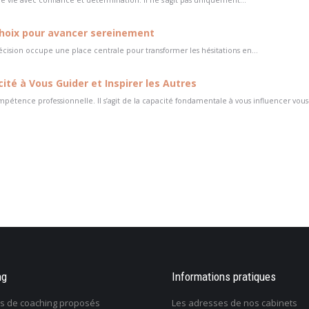
e vie avec confiance et détermination. Il ne s’agit pas uniquement...
 choix pour avancer sereinement
ision occupe une place centrale pour transformer les hésitations en...
té à Vous Guider et Inspirer les Autres
pétence professionnelle. Il s’agit de la capacité fondamentale à vous influencer vou
e que je veux faire dans
ng
Une tuile m’est tombée dessus et j’ai
Informations pratiques
On m’im
 retrouver un sens
perdu tout goût à la vie. Comment m’en
travaille
es de coaching proposés
Les adresses de nos cabinets
sortir?
issue?