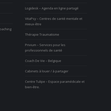
Logidesk – Agenda en ligne partagé
ous avez du mal à vivre le
Vous avez du mal à vivre le
VitaPsy – Centres de santé mentale et
hangement et vous êtes mal à
changement et vous êtes mal à
mieux-être
’aise
l’aise
coaching
Thérapie Traumatisme
Privium – Services pour les
professionnels de santé
Coach De Vie – Belgique
Cabinets à louer / à partager
Centre Tulipe – Espace paramédicale et
bien-être.