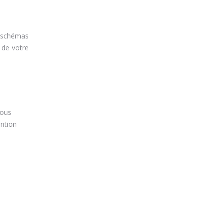
s schémas
 de votre
Vous
ention