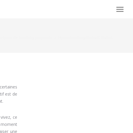
 :
s types de coaching proposés
Hypnocoaching Brabant Wallon
ertaines
tif est de
t.
vivez, ce
un moment
aiser une