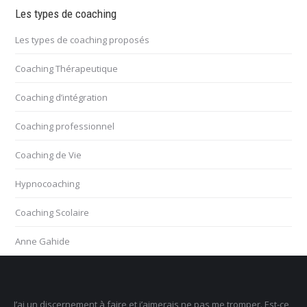
Les types de coaching
Les types de coaching proposés
Coaching Thérapeutique
Coaching d’intégration
Coaching professionnel
Coaching de Vie
Hypnocoaching
Coaching Scolaire
Anne Gahide
mper. Est-ce
Je ne sais pas ce que je veux faire dans la vie : comment retr