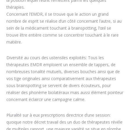
la position lequel réunit remettent parmi les quelques
thérapies.
Concernant l’EMDR, il se trouve que le action un grand
nombre de esprit se réalise d’un côté concernant l’autre, si au
sein de la médicament touchant à brainspotting, l’œil se
trouve être entière comme se concentrer touchant à le rare
matière.
Diversité au cours des ustensiles exploités: Tous les
thérapeutes EMDR emploient un ensemble de tappers, de
nombreuses tonalité mutuels, diverses bouches ainsi que de
vos tige originales ainsi comparativement aux thérapeutes
sous brainspotting se servent de divers écouteurs, pour
réaliser des phonème biolatéraux mais aussi élément pointeur
concernant éclaircir une campagne calme.
Pluralité sur à eux prescriptions directrice d’une session:
quoique notre décret travail des un duo de thérapeutes révéle
de multiples rapport, une majeure variété se situe en plombe