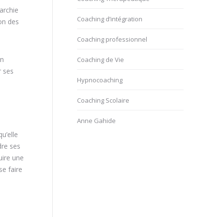
archie
Coaching d’intégration
on des
Coaching professionnel
un
Coaching de Vie
r ses
Hypnocoaching
Coaching Scolaire
Anne Gahide
u’elle
dre ses
uire une
se faire