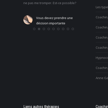
mes
ne pas me tromper. Est-ce possible?
la vie : comment retro
Les typ
Coachin
Vous devez prendre une
Vous voulez t
ne
décision importante
personnelle
Coaching
Coachin
Coachin
Hypnoco
Coaching
Anne Ga
Liens autres thérapies
Coachin