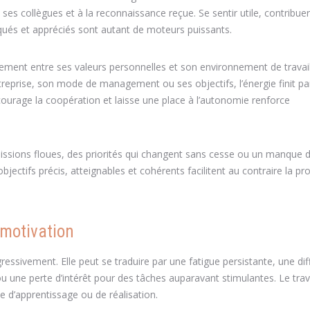
c ses collègues et à la reconnaissance reçue. Se sentir utile, contribue
rqués et appréciés sont autant de moteurs puissants.
nement entre ses valeurs personnelles et son environnement de travail
ntreprise, son mode de management ou ses objectifs, l’énergie finit pa
ncourage la coopération et laisse une place à l’autonomie renforce
s missions floues, des priorités qui changent sans cesse ou un manque d
ectifs précis, atteignables et cohérents facilitent au contraire la pr
e motivation
ressivement. Elle peut se traduire par une fatigue persistante, une diff
u une perte d’intérêt pour des tâches auparavant stimulantes. Le trav
e d’apprentissage ou de réalisation.