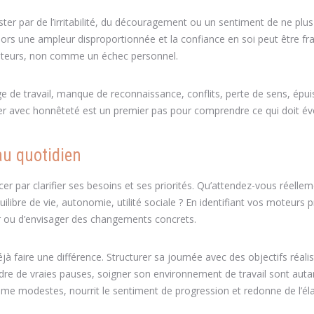
ter par de l’irritabilité, du découragement ou un sentiment de ne plus
lors une ampleur disproportionnée et la confiance en soi peut être fragi
cateurs, non comme un échec personnel.
ge de travail, manque de reconnaissance, conflits, perte de sens, ép
r avec honnêteté est un premier pas pour comprendre ce qui doit év
au quotidien
er par clarifier ses besoins et ses priorités. Qu’attendez-vous réelle
uilibre de vie, autonomie, utilité sociale ? En identifiant vos moteurs 
ller ou d’envisager des changements concrets.
à faire une différence. Structurer sa journée avec des objectifs réalis
ndre de vraies pauses, soigner son environnement de travail sont auta
même modestes, nourrit le sentiment de progression et redonne de l’él