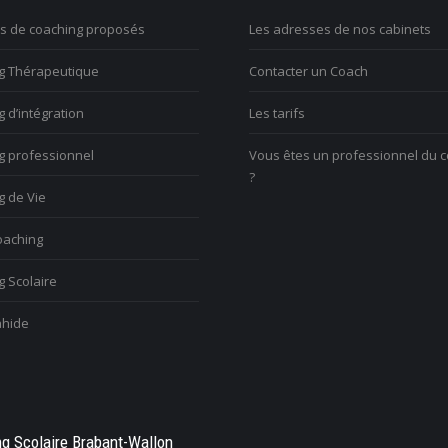
uver un sens
perdu tout goût à la vie. Comment m’en
travailler et je
es de coaching proposés
Les adresses de nos cabinets
sortir?
issue?
g Thérapeutique
Contacter un Coach
rouver votre voix
Vous ave
Vous voulez trouver votre voix
 d’intégration
Les tarifs
changem
personnelle
l’aise
g professionnel
Vous êtes un professionnel du 
?
g de Vie
aching
 Scolaire
hide
g Scolaire Brabant-Wallon