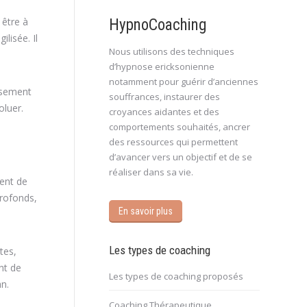
 être à
HypnoCoaching
lisée. Il
Nous utilisons des techniques
d’hypnose ericksonienne
notamment pour guérir d’anciennes
uisement
souffrances, instaurer des
oluer.
croyances aidantes et des
comportements souhaités, ancrer
des ressources qui permettent
d’avancer vers un objectif et de se
réaliser dans sa vie.
ment de
profonds,
En savoir plus
Les types de coaching
tes,
nt de
Les types de coaching proposés
an.
Coaching Thérapeutique