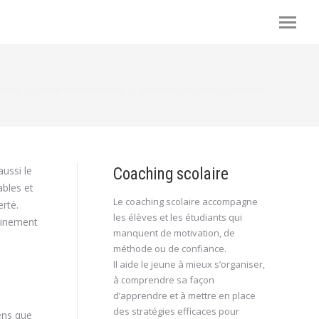
us êtes ici :
cueil
coach-brabant-wallon
Motivation au travail : retrouver…
ussi le
Coaching scolaire
ables et
Le coaching scolaire accompagne
erté.
les élèves et les étudiants qui
reinement
manquent de motivation, de
méthode ou de confiance.
Il aide le jeune à mieux s’organiser,
à comprendre sa façon
d’apprendre et à mettre en place
des stratégies efficaces pour
ens que