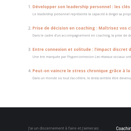
Développer son leadership personnel : les clés
Le leadership personnel représente la capacité à diriger sa propr
Prise de décision en coaching : Maîtrisez vos
Dans le cadre d’un accompagnement en coaching, la prise de déc
Entre connexion et solitude : l’impact discret
Une ère marquée par l’hyperconnexion Les réseaux sociaux ont 
Peut-on vaincre le stress chronique grâce à la
Dans un monde où tout s’accélère, le stress semble être devenu 
 j’ai
J’ai un discernement à faire et j’aimerais
Je ne sais pas ce que j
Coachi