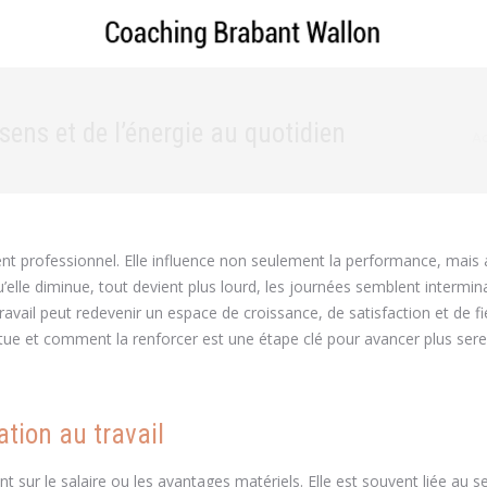
sens et de l’énergie au quotidien
Vo
Ac
nt professionnel. Elle influence non seulement la performance, mais a
squ’elle diminue, tout devient plus lourd, les journées semblent intermin
le travail peut redevenir un espace de croissance, de satisfaction et de fi
ctue et comment la renforcer est une étape clé pour avancer plus se
tion au travail
sur le salaire ou les avantages matériels. Elle est souvent liée au s