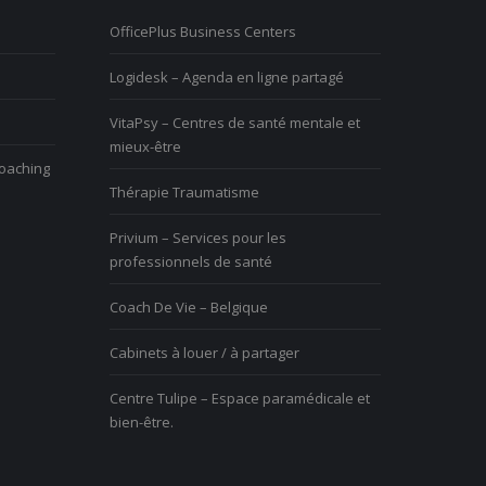
 le vis très mal. Quelle
vide dans ma vie. Comment puis-je me
entour
OfficePlus Business Centers
rendre utile?
Logidesk – Agenda en ligne partagé
V
z du mal à vivre le
Vous avez du mal à vivre le
di
VitaPsy – Centres de santé mentale et
ent et vous êtes mal à
changement et vous êtes mal à
d
mieux-être
l’aise
coaching
Thérapie Traumatisme
Privium – Services pour les
professionnels de santé
Coach De Vie – Belgique
Cabinets à louer / à partager
Centre Tulipe – Espace paramédicale et
bien-être.