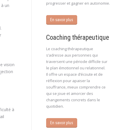
progresser et gagner en autonomie.
r à un
En savoir plus
.
r
Coaching thérapeutique
Le coaching thérapeutique
s’adresse aux personnes qui
traversent une période difficile sur
e vision
le plan émotionnel ou relationnel.
ojection
Il offre un espace d’écoute et de
réflexion pour apaiser la
souffrance, mieux comprendre ce
qui se joue et amorcer des
changements concrets dans le
quotidien.
iculté à
ail
En savoir plus