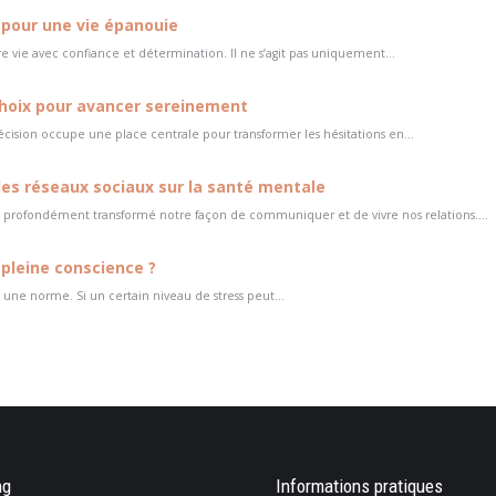
 pour une vie épanouie
e vie avec confiance et détermination. Il ne s’agit pas uniquement...
 choix pour avancer sereinement
ision occupe une place centrale pour transformer les hésitations en...
 des réseaux sociaux sur la santé mentale
profondément transformé notre façon de communiquer et de vivre nos relations....
 pleine conscience ?
une norme. Si un certain niveau de stress peut...
e veux faire dans
ng
Une tuile m’est tombée dessus et j’ai
Informations pratiques
On m’impose u