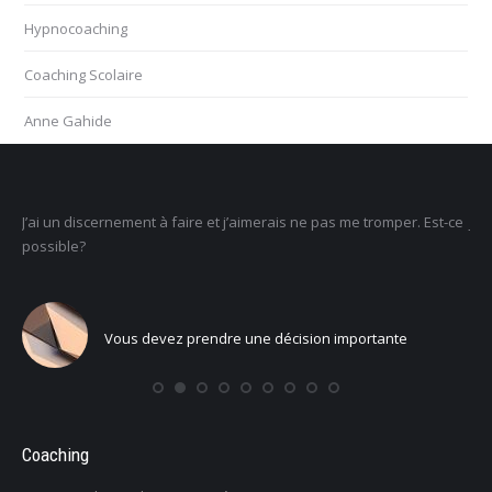
Hypnocoaching
Coaching Scolaire
Anne Gahide
ais ne pas me tromper. Est-ce
Je ne sais pas ce que je veux faire dans la v
un sens
écision importante
Vous voulez trouver votre voix 
Coaching