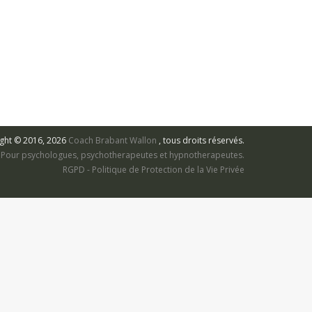
ght © 2016, 2026
Coach Brabant Wallon
, tous droits réservés.
s. Pour psychologues, psychotherapeutes et hypnotherapeutes.
RGPD - Politique de Protection de la Vie Privée