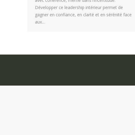
avec cohérence, même dans l’incertitude.
Développer ce leadership intérieur permet de
gagner en confiance, en clarté et en sérénité face
aux…