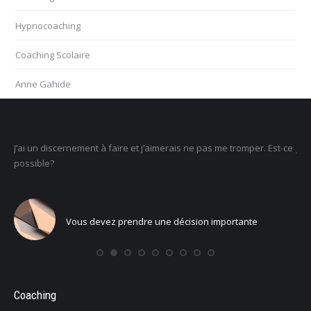
Hypnocoaching
Coaching Scolaire
Anne Gahide
as me tromper. Est-ce
Je ne sais pas ce que je veux faire dans la vie : com
un sens
 importante
Vous voulez trouver votre voix personne
Coaching