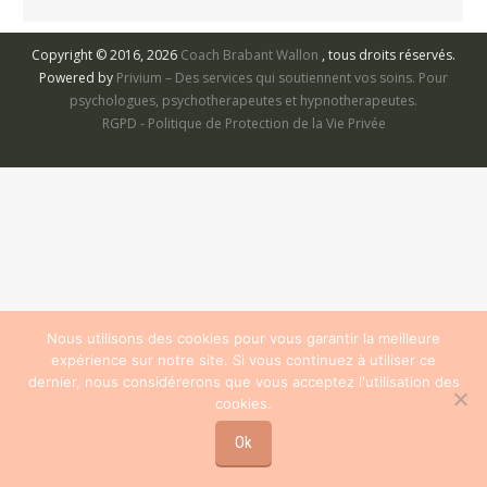
Copyright © 2016, 2026
Coach Brabant Wallon
, tous droits réservés.
Powered by
Privium – Des services qui soutiennent vos soins. Pour
psychologues, psychotherapeutes et hypnotherapeutes.
RGPD - Politique de Protection de la Vie Privée
Nous utilisons des cookies pour vous garantir la meilleure
expérience sur notre site. Si vous continuez à utiliser ce
dernier, nous considérerons que vous acceptez l'utilisation des
cookies.
Ok