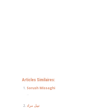
Coaching sur mons, boussu, dour, colfontaine, frameries, 
peruwelz, bruxelles, nivelles, etterbeek, ixelles, uccle
genese, rixensart, genappe, sourt saint-etienne, wavre,
soignies, la louvière, jodoigne, perwez, eghezée, liege,
mettet, ohey, chatelet, villers la ville, la
Coaching : Nede
rendez-vous avec votre professionnel de la santé ment
à première vue, mais à bien considérer les choses, à pr
Articles Similaires:
Sorush Missaghi
...
نبيل مراد