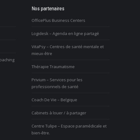
pose une nouvelle façon de
Nos partenaires
Je suis retraité et je ressens un grand
r et je le vis très mal. Quelle
vide dans ma vie. Comment puis-je me
OfficePlus Business Centers
rendre utile?
Logidesk – Agenda en ligne partagé
ous avez du mal à vivre le
Vous avez du mal à vivre le
VitaPsy – Centres de santé mentale et
hangement et vous êtes mal à
changement et vous êtes mal à
mieux-être
’aise
l’aise
coaching
Thérapie Traumatisme
Privium – Services pour les
professionnels de santé
Coach De Vie – Belgique
Cabinets à louer / à partager
Centre Tulipe – Espace paramédicale et
bien-être.