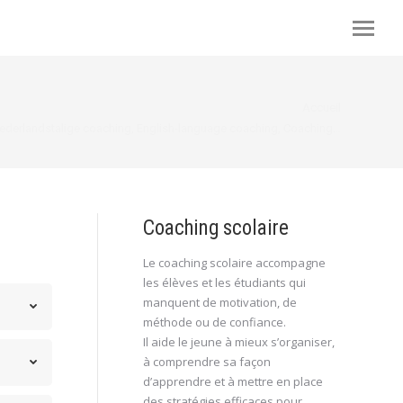
s ici :
Accueil
ederlandstalige coaching, English-language coaching, Coaching…
Coaching scolaire
Le coaching scolaire accompagne
les élèves et les étudiants qui
manquent de motivation, de
méthode ou de confiance.
Il aide le jeune à mieux s’organiser,
à comprendre sa façon
d’apprendre et à mettre en place
des stratégies efficaces pour