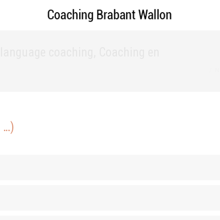
-language coaching, Coaching en
Vous ête
N
 …)