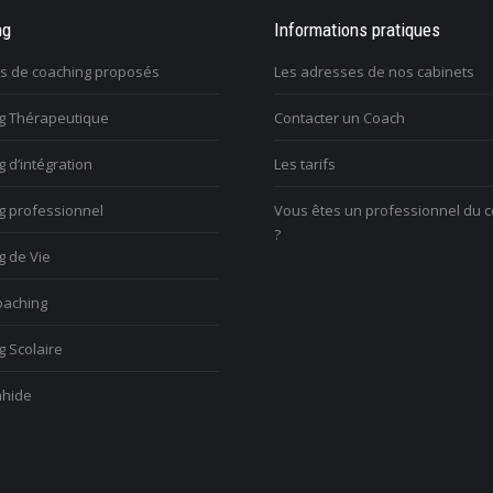
e que je veux faire dans
ng
Une tuile m’est tombée dessus et j’ai
Informations pratiques
On m’im
 retrouver un sens
perdu tout goût à la vie. Comment m’en
travaille
es de coaching proposés
Les adresses de nos cabinets
sortir?
issue?
g Thérapeutique
Contacter un Coach
ulez trouver votre voix
V
nelle
Vous voulez trouver votre voix
 d’intégration
Les tarifs
c
personnelle
l
g professionnel
Vous êtes un professionnel du 
?
g de Vie
aching
 Scolaire
hide