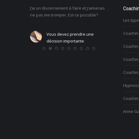
l, mais j’ai
J’ai un discernement à faire et j’aimerais
Je ne sais pas c
Coachi
s sont mes
ne pas me tromper. Est-ce possible?
la vie : comment
Les typ
Coachin
Vous devez prendre une
Vous vo
ndre une
décision importante
person
Coaching
ante
Coachin
Coachin
Hypnoco
Coaching
Anne Ga