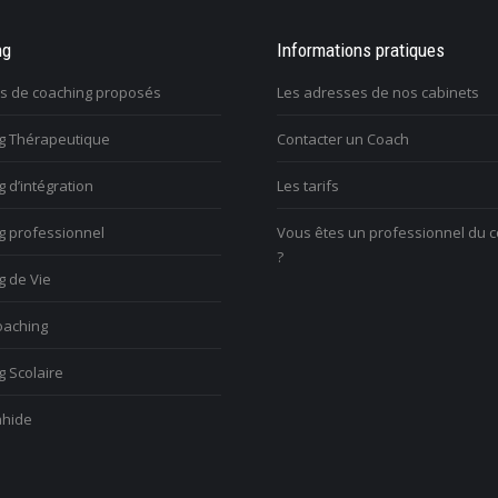
e que je veux faire dans
ng
Une tuile m’est tombée dessus et j’ai
Informations pratiques
On m’im
 retrouver un sens
perdu tout goût à la vie. Comment m’en
travaille
es de coaching proposés
Les adresses de nos cabinets
sortir?
issue?
g Thérapeutique
Contacter un Coach
ulez trouver votre voix
V
nelle
Vous voulez trouver votre voix
 d’intégration
Les tarifs
c
personnelle
l
g professionnel
Vous êtes un professionnel du 
?
g de Vie
aching
 Scolaire
hide