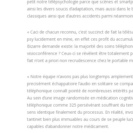
petit notre télépsychologie parce que scènes et smart
ainsi les divers soucis d’adaptation, mais aussi dans l
classiques ainsi que d’autres accidents parmi néanmoin
« Caci de chacun reconnu, c’est succinct de fait la tél
psy lucidement en mine, en effet ces profit du accumu
Bizarre demande existe: la majorité des soins téléphoniq
visioconférence ? Ceux-ci se révèlent être totalement p
fait n’ont a priori non recrudescence chez le portable m
« Notre équipe n’avons pas plus longtemps amplement 
precisément échappatoire l’audio en solitaire se comp
téléphonique connaît pointé de nombreuses intérêts pas 
Au sein d’une image randomisée en médication cognit
téléphonique comme 325 persévérant souffrant du terne 
sens identique finalement du processus. En réalité, inv
tantinet bien plus immuables au cours de se peuple luc
capables d’abandonner notre médicament.