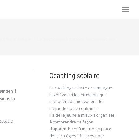
ng thérapeutique
La psychologie à distance fonctionne-t-elle…
Coaching scolaire
Le coaching scolaire accompagne
aintien à
les élèves et les étudiants qui
vidus la
manquent de motivation, de
méthode ou de confiance.
Il aide le jeune à mieux s’organiser,
ectacle
à comprendre sa façon
d’apprendre et à mettre en place
des stratégies efficaces pour