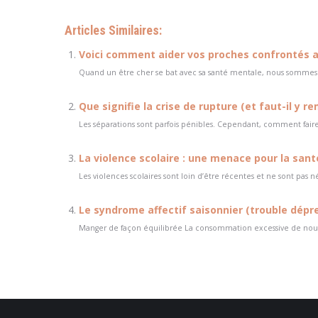
Articles Similaires:
Voici comment aider vos proches confrontés au
Quand un être cher se bat avec sa santé mentale, nous sommes tou
Que signifie la crise de rupture (et faut-il y re
Les séparations sont parfois pénibles. Cependant, comment faire si 
La violence scolaire : une menace pour la sant
Les violences scolaires sont loin d’être récentes et ne sont pas né
Le syndrome affectif saisonnier (trouble dépre
Manger de façon équilibrée La consommation excessive de nourritur