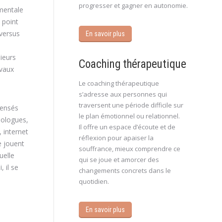
progresser et gagner en autonomie.
 mentale
 point
 versus
En savoir plus
ieurs
Coaching thérapeutique
avaux
Le coaching thérapeutique
s’adresse aux personnes qui
traversent une période difficile sur
pensés
le plan émotionnel ou relationnel.
hologues,
Il offre un espace d’écoute et de
 internet
réflexion pour apaiser la
e jouent
souffrance, mieux comprendre ce
uelle
qui se joue et amorcer des
 il se
changements concrets dans le
quotidien.
En savoir plus
s