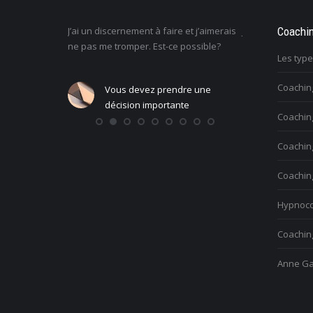
l, mais j’ai
J’ai un discernement à faire et j’aimerais
Je ne sais pas c
Coachi
s sont mes
ne pas me tromper. Est-ce possible?
la vie : comment
Les typ
Coachin
Vous devez prendre une
Vous vo
ndre une
décision importante
person
Coaching
ante
Coachin
Coachin
Hypnoco
Coaching
Anne Ga