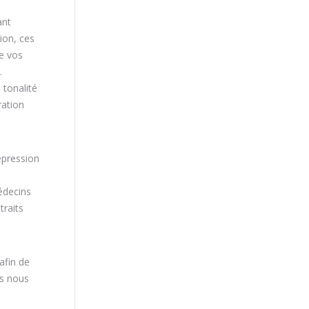
ant
ion, ces
de vos
.
 tonalité
ration
épression
édecins
traits
afin de
s nous