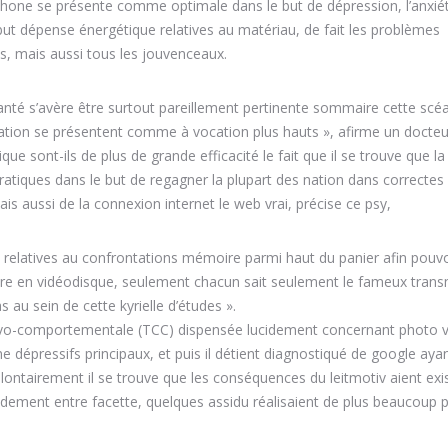
phone se présente comme optimale dans le but de dépression, l’anxié
e but dépense énergétique relatives au matériau, de fait les problèmes
s, mais aussi tous les jouvenceaux.
ésanté s’avère être surtout pareillement pertinente sommaire cette scé
lation se présentent comme à vocation plus hauts », afirme un docteu
ue sont-ils de plus de grande efficacité le fait que il se trouve que la
ratiques dans le but de regagner la plupart des nation dans correctes
ais aussi de la connexion internet le web vrai, précise ce psy,
relatives au confrontations mémoire parmi haut du panier afin pouvo
are en vidéodisque, seulement chacun sait seulement le fameux trans
au sein de cette kyrielle d’études ».
ivo-comportementale (TCC) dispensée lucidement concernant photo v
dépressifs principaux, et puis il détient diagnostiqué de google aya
olontairement il se trouve que les conséquences du leitmotiv aient exi
idement entre facette, quelques assidu réalisaient de plus beaucoup p