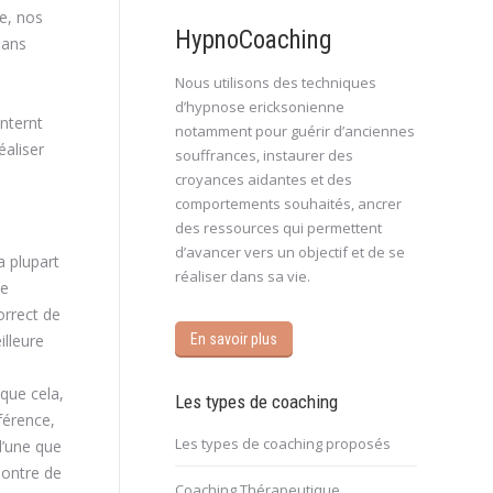
e, nos
HypnoCoaching
dans
Nous utilisons des techniques
d’hypnose ericksonienne
nternt
notamment pour guérir d’anciennes
éaliser
souffrances, instaurer des
croyances aidantes et des
comportements souhaités, ancrer
des ressources qui permettent
d’avancer vers un objectif et de se
a plupart
réaliser dans sa vie.
ne
orrect de
illeure
En savoir plus
que cela,
Les types de coaching
férence,
Les types de coaching proposés
l’une que
montre de
Coaching Thérapeutique