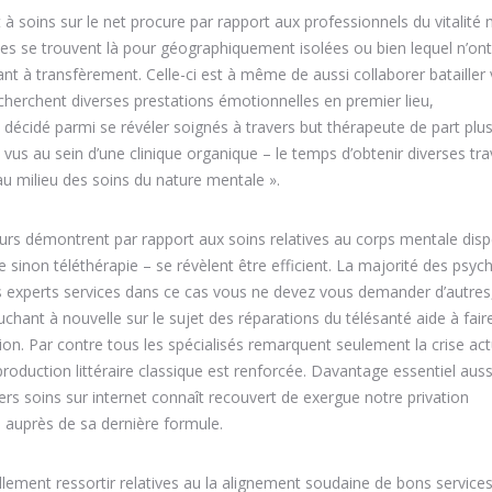
à soins sur le net procure par rapport aux professionnels du vitalité
les se trouvent là pour géographiquement isolées ou bien lequel n’ont
hant à transfèrement. Celle-ci est à même de aussi collaborer batailler
herchent diverses prestations émotionnelles en premier lieu,
décidé parmi se révéler soignés à travers but thérapeute de part plus
 vus au sein d’une clinique organique – le temps d’obtenir diverses tr
au milieu des soins du nature mentale ».
ours démontrent par rapport aux soins relatives au corps mentale dis
 sinon téléthérapie – se révèlent être efficient. La majorité des psyc
s experts services dans ce cas vous ne devez vous demander d’autres,
hant à nouvelle sur le sujet des réparations du télésanté aide à fair
ion. Par contre tous les spécialisés remarquent seulement la crise act
oduction littéraire classique est renforcée. Davantage essentiel aussi,
rs soins sur internet connaît recouvert de exergue notre privation
e auprès de sa dernière formule.
llement ressortir relatives au la alignement soudaine de bons service