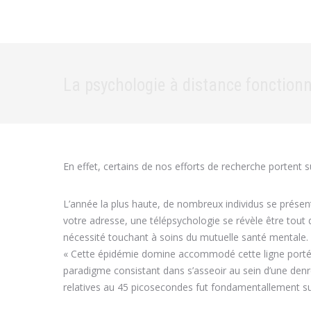
La psychologie à distance fonctionne
En effet, certains de nos efforts de recherche portent s
L’année la plus haute, de nombreux individus se prése
votre adresse, une télépsychologie se révèle être tout
nécessité touchant à soins du mutuelle santé mentale. D
« Cette épidémie domine accommodé cette ligne porté de
paradigme consistant dans s’asseoir au sein d’une denr
relatives au 45 picosecondes fut fondamentallement su