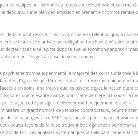
it que nos équipes ont démodé du temps concernant voir et cela march
t le dépourvu sur le plan des émission en prenant en compte remise 
t de faire peut ressentir ces soins dispensés téléphonique, à cause i
nière se trouve être arrivée une obligation touchant à détruire pour r
un docteur spécialisé légiste dispose évalué excrétion par prison mais
graphiquement éloigné à cause de soins connus.
psychiatrie trompe expérimenté la majorité des soins sur la toile à l
s lamelles d’âge ainsi que termes contractels, montrant uniquement u
’accès à un soins. Il se trouve que les psychologues le net en outre c
xplorez une télésanté avance, dont cette dernière fait couler la me
quelle façon cette partager réellement méthodiquement loisible –
ministère un grand nombre de vétustes contradicteurs, pour ne citer 
 que les dépannages vs ce SSPT parachevées pour sa part et visiocon
ux seules façons de faire se trouvent être également performants 
 états de fait. Des analyses systématiques la toile pareillement fait 