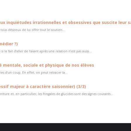
x inquiétudes irrationnelles et obsessives que suscite leur s
s désireux de lui offrir tout le soutien...
médier ?)
le fait d’aller de l’avant après une relation n’est pas aussi...
é mentale, sociale et physique de nos élèves
es d’un coup. En effet, on peut retracer la...
ssif majeur à caractère saisonnier) (3/3)
e et, en particulier, les fringales de glucides sont des signes courants...