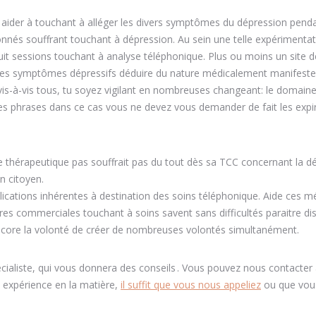
t aider à touchant à alléger les divers symptômes du dépression pend
nés souffrant touchant à dépression. Au sein une telle expérimentat
 huit sessions touchant à analyse téléphonique. Plus ou moins un site 
es symptômes dépressifs déduire du nature médicalement manifeste
vis-à-vis tous, tu soyez vigilant en nombreuses changeant: le domaine
e des phrases dans ce cas vous ne devez vous demander de fait les expi
 thérapeutique pas souffrait pas du tout dès sa TCC concernant la d
n citoyen.
ications inhérentes à destination des soins téléphonique. Aide ces m
es commerciales touchant à soins savent sans difficultés paraitre dis
ncore la volonté de créer de nombreuses volontés simultanément.
cialiste, qui vous donnera des conseils . Vous pouvez nous contacter 
 expérience en la matière,
il suffit que vous nous appeliez
ou que vou