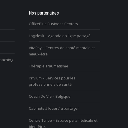
pose une nouvelle façon de
Nos partenaires
Je suis retraité et je ressens un grand
r et je le vis très mal. Quelle
vide dans ma vie. Comment puis-je me
OfficePlus Business Centers
rendre utile?
Logidesk – Agenda en ligne partagé
ous avez du mal à vivre le
Vous avez du mal à vivre le
VitaPsy – Centres de santé mentale et
hangement et vous êtes mal à
changement et vous êtes mal à
mieux-être
’aise
l’aise
coaching
Thérapie Traumatisme
Privium – Services pour les
professionnels de santé
Coach De Vie – Belgique
Cabinets à louer / à partager
Centre Tulipe – Espace paramédicale et
bien-être.