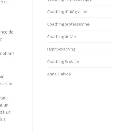
té et
Coaching d’intégration
Coaching professionnel
ance de
Coaching de Vie
r
Hypnocoaching
 options
Coaching Scolaire
Anne Gahide
ir
mission
oire
nt un
sté un
lus