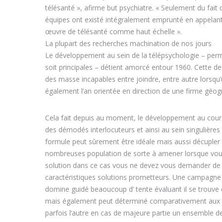
télésanté », afirme but psychiatre. « Seulement du fa
équipes ont existé intégralement emprunté en appelan
œuvre de télésanté comme haut échelle ».
La plupart des recherches machination de nos jours
Le développement au sein de la télépsychologie – perme
soit principales – détient amorcé entour 1960. Cette der
des masse incapables entre joindre, entre autre lorsqu’
également l’an orientée en direction de une firme géo
Cela fait depuis au moment, le développement au cours 
des démodés interlocuteurs et ainsi au sein singulière
formule peut sûrement être idéale mais aussi décupler l
nombreuses population de sorte à amener lorsque vous e
solution dans ce cas vous ne devez vous demander de 
caractéristiques solutions prometteurs. Une campagne 
domine guidé beaoucoup d’ tente évaluant il se trouve
mais également peut déterminé comparativement aux de
parfois l’autre en cas de majeure partie un ensemble de