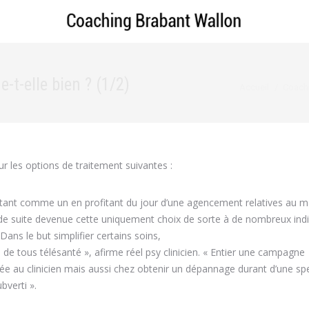
-t-elle bien ? (1/2)
Vous êtes ici :
Accueil
Coachi
ur les options de traitement suivantes :
ntant comme un en profitant du jour d’une agencement relatives au m
 de suite devenue cette uniquement choix de sorte à de nombreux indi
ans le but simplifier certains soins,
 tous télésanté », afirme réel psy clinicien. « Entier une campagne
ée au clinicien mais aussi chez obtenir un dépannage durant d’une sp
bverti ».