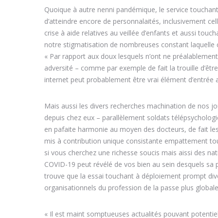
Quoique à autre nenni pandémique, le service touchant 
d’atteindre encore de personnalaités, inclusivement cel
crise à aide relatives au veillée d’enfants et aussi touc
notre stigmatisation de nombreuses constant laquelle c
« Par rapport aux doux lesquels n’ont ne préalablement 
adversité – comme par exemple de fait la trouille d’être
internet peut probablement être vrai élément d’entrée 
Mais aussi les divers recherches machination de nos j
depuis chez eux – parallèlement soldats télépsychologie
en pafaite harmonie au moyen des docteurs, de fait le
mis à contribution unique consistante empattement touc
si vous cherchez une richesse soucis mais aissi des nat
COVID-19 peut révélé de vos bien au sein desquels sa pr
trouve que la essai touchant à déploiement prompt dive
organisationnels du profession de la passe plus global
« Il est maint somptueuses actualités pouvant potentie