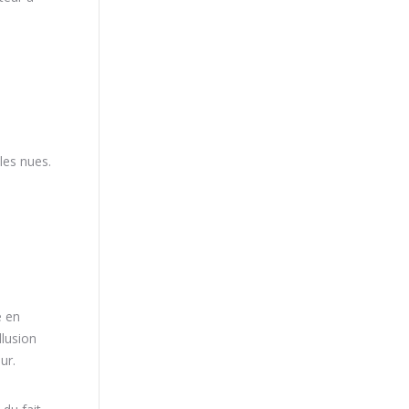
les nues.
é en
llusion
ur.