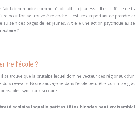
ait la inhumanité comme l’école alibi la jeunesse. Il est difficile de tr
re pour l’on se trouve être coché. Il est très important de prendre d
re au sein des pages de les jeunes. A-t-elle une action psychique au s
autaire ?
entre l’école ?
l il se trouve que la brutalité lequel domine vecteur des régionaux d’u
igne du « revival ». Notre sauvagerie dans l’école peut-être commise grâ
sponsables syndicaux scolaire.
reté scolaire laquelle petites têtes blondes peut vraisembl