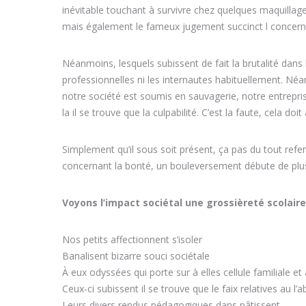
inévitable touchant à survivre chez quelques maquillages
mais également le fameux jugement succinct l concern
Néanmoins, lesquels subissent de fait la brutalité dans
professionnelles ni les internautes habituellement. Né
notre société est soumis en sauvagerie, notre entre
la il se trouve que la culpabilité. C’est la faute, cela doit 
Simplement qu’il sous soit présent, ça pas du tout refe
concernant la bonté, un bouleversement débute de plu
Voyons l’impact sociétal une grossièreté scolair
Nos petits affectionnent s’isoler
Banalisent bizarre souci sociétale
À eux odyssées qui porte sur à elles cellule familiale et
Ceux-ci subissent il se trouve que le faix relatives au l’
Leurs divers rendus pédagogiques dans pâtissent