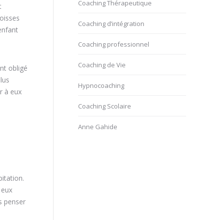
Coaching Thérapeutique
t
goisses
Coaching d’intégration
enfant
Coaching professionnel
Coaching de Vie
nt obligé
plus
Hypnocoaching
r à eux
Coaching Scolaire
Anne Gahide
itation.
 eux
as penser