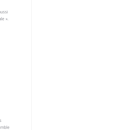
aussi
le ».
s
semble