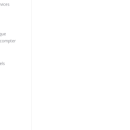
rvices
-
 que
 compter
els