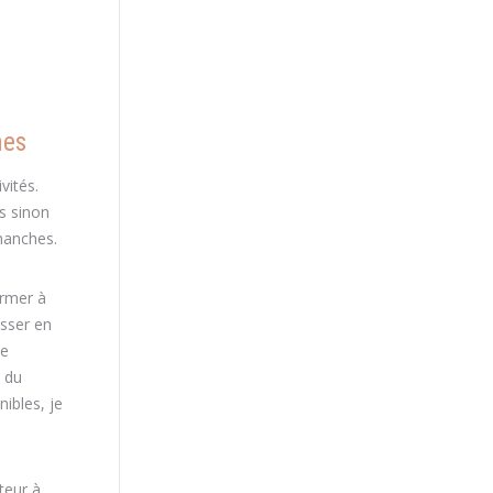
nes
vités.
s sinon
manches.
irmer à
asser en
de
 du
ibles, je
teur à