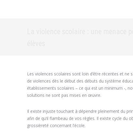
La violence scolaire : une menace p
élèves
Les violences scolaires sont loin d’être récentes et ne 
de violences dès le début des débuts du système éducati
établissements scolaires – ce qui est un minimum -, nou
solutions ne sont pas mises en œuvre.
Il existe injuste touchant à dépendre pleinement du p
afin de qu’il flambeau de vos règles. Il existe cycle du
grossièreté concernant l’école.