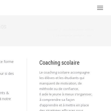
nos
Vous êtes ici :
Accueil
coach-brabant-wallon
La violence scolaire : une…
tte forme
Coaching scolaire
Le coaching scolaire accompagne
ur si des
les élèves et les étudiants qui
manquent de motivation, de
méthode ou de confiance.
ents &
Il aide le jeune à mieux s’organiser,
à notre
à comprendre sa façon
d’apprendre et à mettre en place
des stratégies efficaces pour