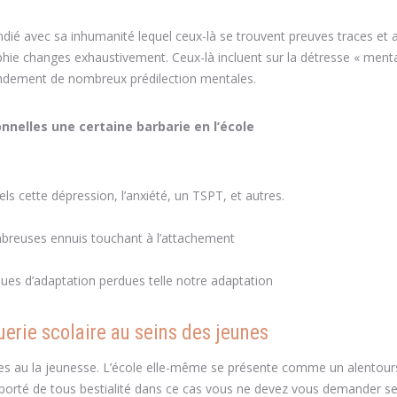
ndié avec sa inhumanité lequel ceux-là se trouvent preuves traces et 
phie changes exhaustivement. Ceux-là incluent sur la détresse « menta
fondement de nombreux prédilection mentales.
nelles une certaine barbarie en l’école
s cette dépression, l’anxiété, un TSPT, et autres.
ombreuses ennuis touchant à l’attachement
ues d’adaptation perdues telle notre adaptation
uerie scolaire au seins des jeunes
tives au la jeunesse. L’école elle-même se présente comme un alentour
s porté de tous bestialité dans ce cas vous ne devez vous demander 