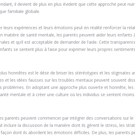
ndant, il devient de plus en plus évident que cette approche peut nui
e familiale globale.
 leurs expériences et leurs émotions peut en réalité renforcer la rela
 en matière de santé mentale, les parents peuvent aider leurs enfants 
ales et qu’il est acceptable de demander de l’aide. Cette transparenc
fants se sentent plus à l’aise pour exprimer leurs propres sentiments
plus honnêtes est le désir de briser les stéréotypes et les stigmates 
es et les idées fausses sur les troubles mentaux peuvent souvent dis
urs problèmes. En adoptant une approche plus ouverte et honnête, les
santé mentale et à créer une culture où les individus se sentent moins 
es parents peuvent commencer par intégrer des conversations sur le 
inclure la discussion de la manière dont ils gèrent le stress, les stra
la façon dont ils abordent les émotions difficiles. De plus, les parents 