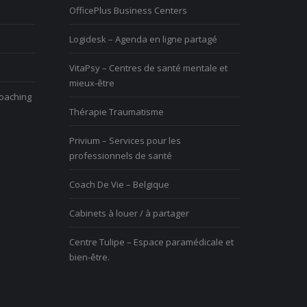
OfficePlus Business Centers
rendre utile?
Logidesk – Agenda en ligne partagé
Vous n’arrive
ivre le
Vous avez du mal à vivre le
difficulté, un 
VitaPsy – Centres de santé mentale et
êtes mal à
changement et vous êtes mal à
disproportion
mieux-être
l’aise
coaching
Thérapie Traumatisme
Privium – Services pour les
professionnels de santé
Coach De Vie – Belgique
Cabinets à louer / à partager
Centre Tulipe – Espace paramédicale et
bien-être.