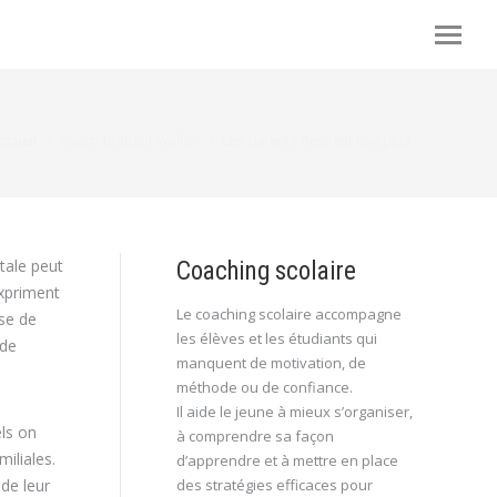
ous êtes ici :
ccueil
coach-brabant-wallon
Les parents désirent une plus…
tale peut
Coaching scolaire
expriment
Le coaching scolaire accompagne
ise de
les élèves et les étudiants qui
 de
manquent de motivation, de
méthode ou de confiance.
Il aide le jeune à mieux s’organiser,
ls on
à comprendre sa façon
iliales.
d’apprendre et à mettre en place
 de leur
des stratégies efficaces pour