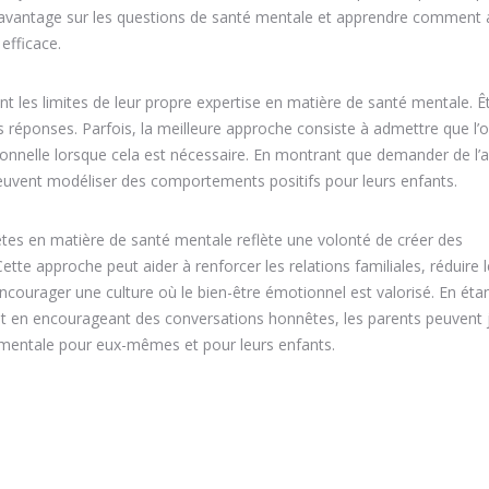
 davantage sur les questions de santé mentale et apprendre comment
efficace.
t les limites de leur propre expertise en matière de santé mentale. Ê
 réponses. Parfois, la meilleure approche consiste à admettre que l’o
ionnelle lorsque cela est nécessaire. En montrant que demander de l’a
 peuvent modéliser des comportements positifs pour leurs enfants.
nêtes en matière de santé mentale reflète une volonté de créer des
tte approche peut aider à renforcer les relations familiales, réduire l
ourager une culture où le bien-être émotionnel est valorisé. En éta
 et en encourageant des conversations honnêtes, les parents peuvent 
é mentale pour eux-mêmes et pour leurs enfants.