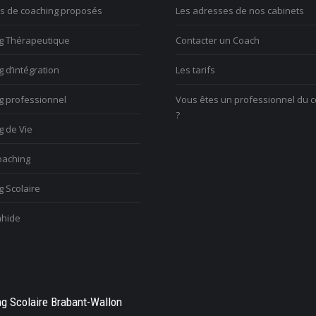
es de coaching proposés
Les adresses de nos cabinets
sortir?
issue?
g Thérapeutique
Contacter un Coach
voix
Vous avez du mal à v
Vous voulez trouver votre voix
 d’intégration
Les tarifs
changement et vous 
personnelle
l’aise
g professionnel
Vous êtes un professionnel du 
?
g de Vie
aching
 Scolaire
hide
g Scolaire Brabant-Wallon