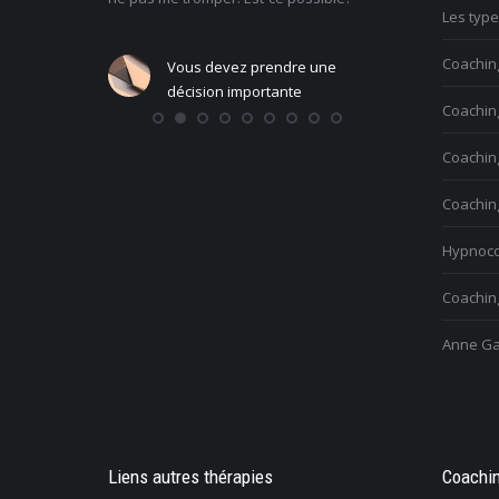
Les typ
Coachin
Vous devez prendre une
Vous voulez trouver votre 
décision importante
personnelle
Coaching
Coachin
Coachin
Hypnoco
Coaching
Anne Ga
Liens autres thérapies
Coachin