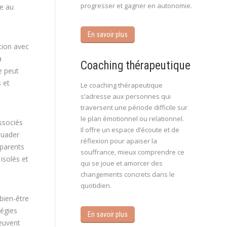
progresser et gagner en autonomie.
re au
En savoir plus
tion avec
à
Coaching thérapeutique
e peut
 et
Le coaching thérapeutique
s’adresse aux personnes qui
traversent une période difficile sur
le plan émotionnel ou relationnel.
associés
Il offre un espace d’écoute et de
suader
réflexion pour apaiser la
 parents
souffrance, mieux comprendre ce
isolés et
qui se joue et amorcer des
changements concrets dans le
quotidien.
bien-être
tégies
En savoir plus
peuvent