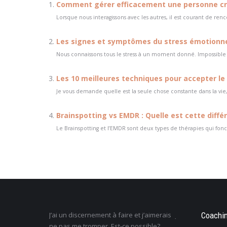
Comment gérer efficacement une personne cri
Lorsque nous interagissons avec les autres, il est courant de r
Les signes et symptômes du stress émotionne
Nous connaissons tous le stress à un moment donné. Impossible de 
Les 10 meilleures techniques pour accepter l
Je vous demande quelle est la seule chose constante dans la vie, 
Brainspotting vs EMDR : Quelle est cette diffé
Le Brainspotting et l’EMDR sont deux types de thérapies qui fonc
i un discernement à faire et j’aimerais
Je ne sais pas ce que je veux faire 
Coachi
pas me tromper. Est-ce possible?
la vie : comment retrouver un sens