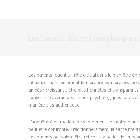
Les parents désirent une plus grand
Les parents jouent un rôle crucial dans le bien-être ém
influencer non seulement leur propre équilibre psycholo
un désir croissant d’être plus honnêtes et transparent
conscience accrue des enjeux psychologiques, une volon
manière plus authentique.
L’honnêteté en matière de santé mentale implique une 
peut être confronté. Traditionnellement, la santé menta
Les parents pouvaient être réticents à parler de leurs p