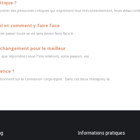
tique ?
encontrer des personnes critiques qui expriment leur mécontentement, leurs désaccords
l et comment y faire face
passer toute sa vie sans devoir faire face à...
e changement pour le meilleur
que répondriez-vous ? Vos relations, votre passion, vos...
rence ?
tionnent sur la connexion corps-esprit. Dans ces deux thérapies, la...
dans
ng
Une tuile m’est tombée dessus et j’ai
Informations pratiques
On m’impose une nouvelle 
perdu tout goût à la vie. Comment m’en
travailler et je le vis très m