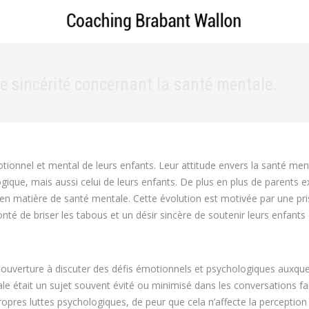
e sincérité concernant la santé mentale.
V
A
otionnel et mental de leurs enfants. Leur attitude envers la santé men
gique, mais aussi celui de leurs enfants. De plus en plus de parents 
s en matière de santé mentale. Cette évolution est motivée par une pr
té de briser les tabous et un désir sincère de soutenir leurs enfants
ouverture à discuter des défis émotionnels et psychologiques auxque
le était un sujet souvent évité ou minimisé dans les conversations fam
ropres luttes psychologiques, de peur que cela n’affecte la perception