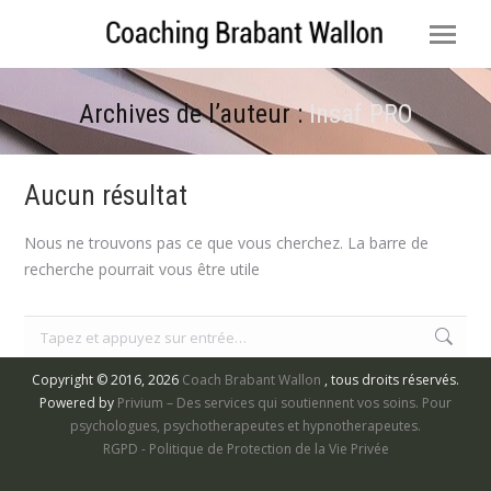
Archives de l’auteur :
Insaf PRO
Vous êtes ici :
Aucun résultat
Nous ne trouvons pas ce que vous cherchez. La barre de
recherche pourrait vous être utile
Recherche
:
Copyright © 2016, 2026
Coach Brabant Wallon
, tous droits réservés.
Powered by
Privium – Des services qui soutiennent vos soins. Pour
psychologues, psychotherapeutes et hypnotherapeutes.
RGPD - Politique de Protection de la Vie Privée