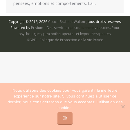
pensées, émotions et comportements. La…
Copyright © 2016, 2026
Coach Brabant Wallon
, tous droits réservés.
Powered by
Privium – Des services qui soutiennent vos soins. Pour
psychologues, psychotherapeutes et hypnotherapeutes.
RGPD - Politique de Protection de la Vie Privée
Nous utilisons des cookies pour vous garantir la meilleure
expérience sur notre site. Si vous continuez à utiliser ce
dernier, nous considérerons que vous acceptez l'utilisation des
cookies.
Ok