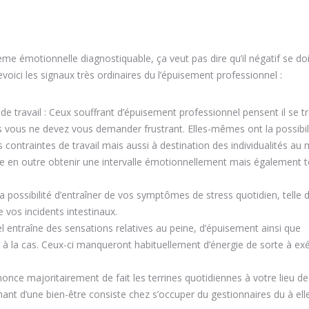
ème émotionnelle diagnostiquable, ça veut pas dire qu’il négatif se do
evoici les signaux très ordinaires du l’épuisement professionnel :
 de travail : Ceux souffrant d’épuisement professionnel pensent il se t
s vous ne devez vous demander frustrant. Elles-mêmes ont la possibil
 contraintes de travail mais aussi à destination des individualités au
ité de en outre obtenir une intervalle émotionnellement mais également t
 possibilité d’entraîner de vos symptômes de stress quotidien, telle
 vos incidents intestinaux.
entraîne des sensations relatives au peine, d’épuisement ainsi que
t à la cas. Ceux-ci manqueront habituellement d’énergie de sorte à ex
nce majoritairement de fait les terrines quotidiennes à votre lieu de 
nt d’une bien-être consiste chez s’occuper du gestionnaires du à elle