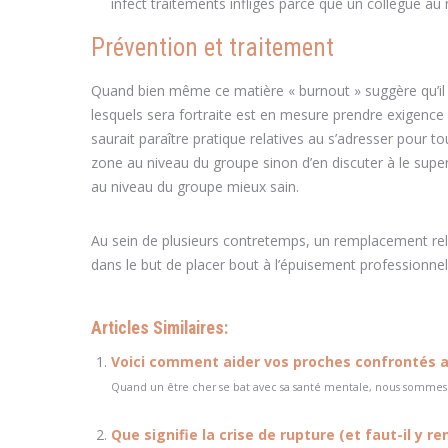
infect traitements infligés parce que un collègue au
Prévention et traitement
Quand bien même ce matière « burnout » suggère qu’il es
lesquels sera fortraite est en mesure prendre exigence 
saurait paraître pratique relatives au s’adresser pour t
zone au niveau du groupe sinon d’en discuter à le super
au niveau du groupe mieux sain.
Au sein de plusieurs contretemps, un remplacement rel
dans le but de placer bout à l’épuisement professionnel
Articles Similaires:
Voici comment aider vos proches confrontés au
Quand un être cher se bat avec sa santé mentale, nous sommes tou
Que signifie la crise de rupture (et faut-il y re