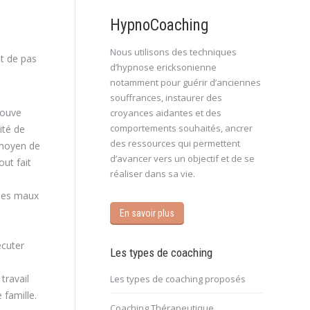
HypnoCoaching
Nous utilisons des techniques
it de pas
d’hypnose ericksonienne
notamment pour guérir d’anciennes
souffrances, instaurer des
rouve
croyances aidantes et des
comportements souhaités, ancrer
ité de
des ressources qui permettent
 moyen de
d’avancer vers un objectif et de se
out fait
réaliser dans sa vie.
 des maux
En savoir plus
écuter
Les types de coaching
travail
Les types de coaching proposés
 famille.
Coaching Thérapeutique