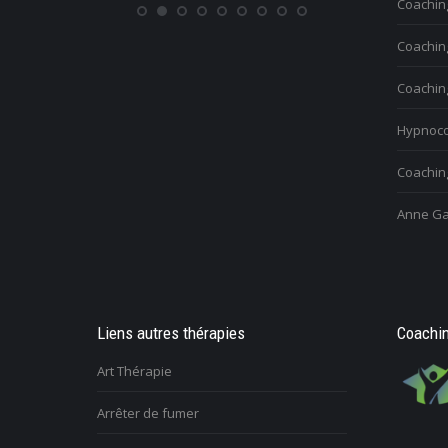
Coaching
person
Coachin
Coachin
Hypnoco
Coaching
Anne Ga
Liens autres thérapies
Coachin
Art Thérapie
Arrêter de fumer