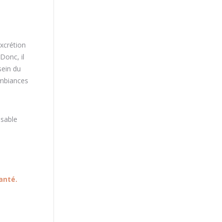
Excrétion
Donc, il
sein du
ambiances
nsable
anté.