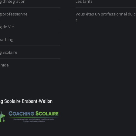
 d’intégration
Les tarifs
changement et vous êtes mal à
c
nelle
l’aise
l
g professionnel
Vous êtes un professionnel du 
?
g de Vie
aching
 Scolaire
hide
g Scolaire Brabant-Wallon