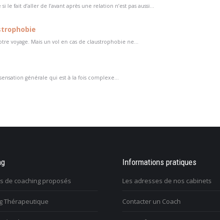
le fait d’aller de l’avant après une relation n’est pas aussi...
strophobie
otre voyage. Mais un vol en cas de claustrophobie ne...
sensation générale qui est à la fois complexe...
tombée dessus et j’ai
ng
On m’impose une nouvelle façon de
Informations pratiques
Je suis 
à la vie. Comment m’en
travailler et je le vis très mal. Quelle
vide da
es de coaching proposés
Les adresses de nos cabinets
issue?
rendre u
g Thérapeutique
Contacter un Coach
Vous avez du mal à vivre le
V
ulez trouver votre voix