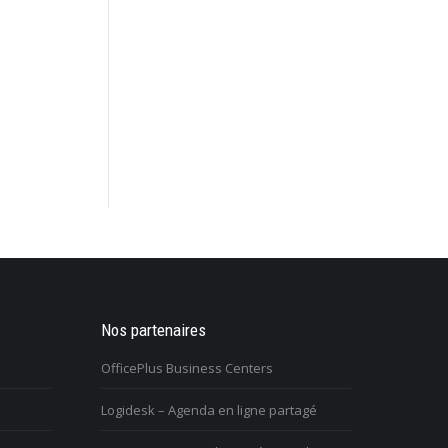
retraité et je ressens un grand
Nos partenaires
J’ai des problèmes relationnels avec mo
ns ma vie. Comment puis-je me
entourage, et je m’isole
OfficePlus Business Centers
tile?
Logidesk – Agenda en ligne partagé
Vous n’arrivez pas à surmonter une
ous avez du mal à vivre le
difficulté, un blocage, une réaction