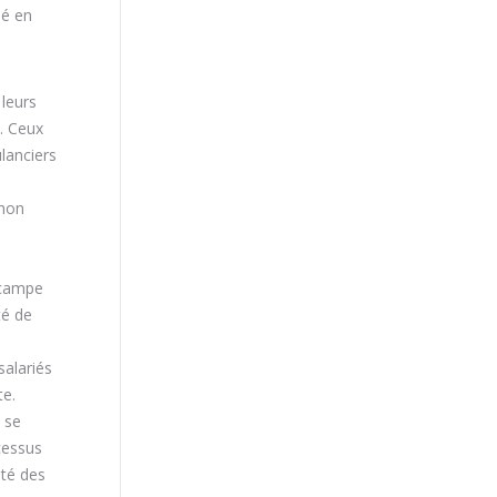
ié en
 leurs
e. Ceux
lanciers
chon
n campe
té de
salariés
te.
l se
cessus
ité des