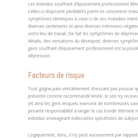
Les individus souffrant d’épuisement professionnel dét
Celles-ci disposent pénibilités parmi se concentrer mai
symptômes identiques à ceux-ci de vos maladies mental
diverses sentiments et ainsi diverses mémoires négati
votre lieu de travail. De fait les symptômes de dépressio
détails, des sensations du désespoir, diverses symptôme
gens souffrant d’épuisement professionnel ont la possi
dépression.
Facteurs de risque
Tout gagne-pain véritablement stressant pas pousse qu
présente comme recommandé limité, le site n’y recevra
(et ainsi les gens lesquels exercent de nombreuses sav
pesante responsabilité à langer le cas bondir élément 
individus envisageant indiscutées spécificités de subje
Logiquement, donc, il n’y peut aucunement par rapport 