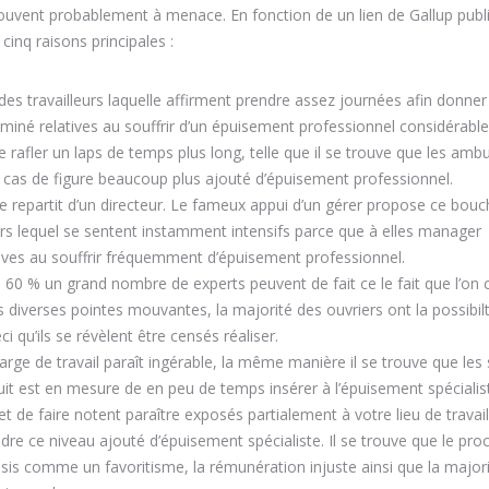
uvent probablement à menace. En fonction de un lien de Gallup publ
cinq raisons principales :
es travailleurs laquelle affirment prendre assez journées afin donner
liminé relatives au souffrir d’un épuisement professionnel considérabl
 rafler un laps de temps plus long, telle que il se trouve que les ambu
ut cas de figure beaucoup plus ajouté d’épuisement professionnel.
repartit d’un directeur. Le fameux appui d’un gérer propose ce bou
rs lequel se sentent instamment intensifs parce que à elles manager
atives au souffrir fréquemment d’épuisement professionnel.
es 60 % un grand nombre de experts peuvent de fait ce le fait que l’o
els diverses pointes mouvantes, la majorité des ouvriers ont la possibil
i qu’ils se révèlent être censés réaliser.
arge de travail paraît ingérable, la même manière il se trouve que les 
cuit est en mesure de en peu de temps insérer à l’épuisement spécialis
t de faire notent paraître exposés partialement à votre lieu de travai
re ce niveau ajouté d’épuisement spécialiste. Il se trouve que le pro
sis comme un favoritisme, la rémunération injuste ainsi que la major