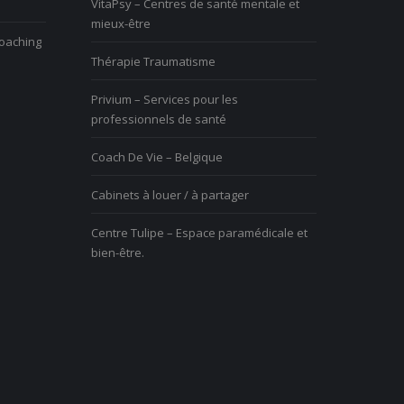
VitaPsy – Centres de santé mentale et
hangement et vous êtes mal à
disproportionnée dans une relation
mieux-être
’aise
coaching
Thérapie Traumatisme
Privium – Services pour les
professionnels de santé
Coach De Vie – Belgique
Cabinets à louer / à partager
Centre Tulipe – Espace paramédicale et
bien-être.