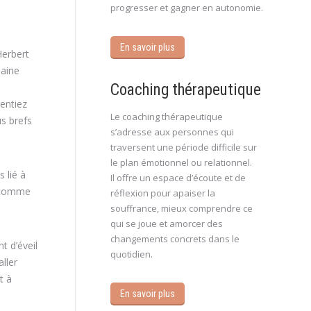
progresser et gagner en autonomie.
En savoir plus
Herbert
maine
Coaching thérapeutique
entiez
Le coaching thérapeutique
s brefs
s’adresse aux personnes qui
traversent une période difficile sur
le plan émotionnel ou relationnel.
 lié à
Il offre un espace d’écoute et de
, comme
réflexion pour apaiser la
souffrance, mieux comprendre ce
qui se joue et amorcer des
changements concrets dans le
t d’éveil
quotidien.
ller
t à
En savoir plus