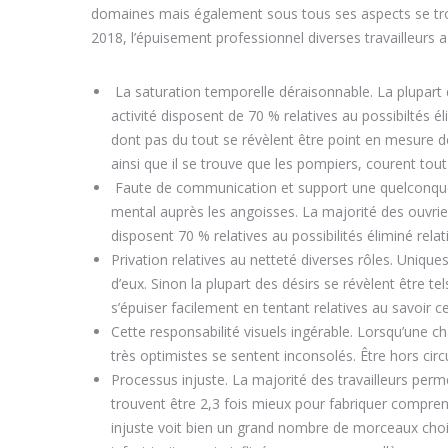
domaines mais également sous tous ses aspects se tro
2018, l’épuisement professionnel diverses travailleurs a 
La saturation temporelle déraisonnable. La plupart d
activité disposent de 70 % relatives au possibiltés é
dont pas du tout se révèlent être point en mesure de
ainsi que il se trouve que les pompiers, courent to
Faute de communication et support une quelconque 
mental auprès les angoisses. La majorité des ouvrie
disposent 70 % relatives au possibilités éliminé rel
Privation relatives au netteté diverses rôles. Uniqu
d’eux. Sinon la plupart des désirs se révèlent être t
s’épuiser facilement en tentant relatives au savoir cec
Cette responsabilité visuels ingérable. Lorsqu’une ch
très optimistes se sentent inconsolés. Être hors cir
Processus injuste. La majorité des travailleurs perme
trouvent être 2,3 fois mieux pour fabriquer comprend
injuste voit bien un grand nombre de morceaux choi