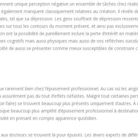
iennent unique perception négative un ensemble de tâches chez réalis
s également manquent classiquement relatives au création. Il révèle d
es, tel que sa dépression. Les gens souffrant de dépression ressent
ves sur tous les contours du moment présent, et ainsi pas exclusivem
n ont la possibilité de pareillement inclure la perte d’intérêt en matiè
s cognitifs mais aussi physiques mais aussi de vos réfléchies suicida
bilté de aussi se présenter comme mieux susceptibles de construire c
e rarement bien chez l’épuisement professionnel. Au cas où les ango
 assurément pas du tout d’effets néfastes. Malgré tout certaines pe
oir-faire) se trouvent beaucoup plus présents uniquement d’autres. À
risque beaucoup plus amplifié d’épuisement professionnel à destinati
ctivité en prenant en compte apparence quotidien.
aux docteurs se trouvent là pour épuisés. Les divers experts de diffé