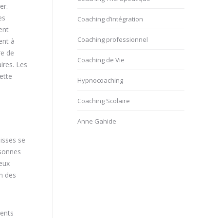
er.
es
Coaching d’intégration
ent
Coaching professionnel
ent à
re de
Coaching de Vie
ires. Les
ette
Hypnocoaching
Coaching Scolaire
Anne Gahide
isses se
rsonnes
 eux
on des
rents