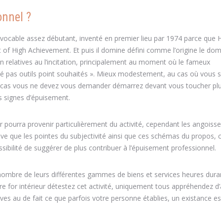
onnel ?
ocable assez débutant, inventé en premier lieu par 1974 parce que 
of High Achievement. Et puis il domine défini comme l’origine le do
en relatives au l’incitation, principalement au moment où le fameux
té pas outils point souhaités ». Mieux modestement, au cas où vous s
 cas vous ne devez vous demander démarrez devant vous toucher plu
s signes d’épuisement.
er pourra provenir particulièrement du activité, cependant les angoisses
ouve que les pointes du subjectivité ainsi que ces schémas du propos
sibilité de suggérer de plus contribuer à l’épuisement professionnel.
ombre de leurs différentes gammes de biens et services heures duran
for intérieur détestez cet activité, uniquement tous appréhendez d’a
ives au de fait ce que parfois votre personne établies, un existance es