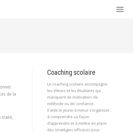
ci :
Coaching thérapeutique
Symptômes et processus relatives au…
Coaching scolaire
Le coaching scolaire accompagne
onnel.
les élèves et les étudiants qui
ces de la
manquent de motivation, de
méthode ou de confiance.
Il aide le jeune à mieux s’organiser,
à comprendre sa façon
traité,
d’apprendre et à mettre en place
des stratégies efficaces pour