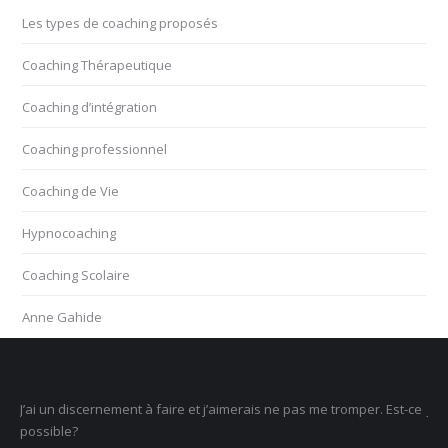
Les types de coaching proposés
Coaching Thérapeutique
Coaching d’intégration
Coaching professionnel
Coaching de Vie
Hypnocoaching
Coaching Scolaire
Anne Gahide
ment à faire et j’aimerais ne pas me tromper. Est-ce
Je ne sais pas ce que 
un sens