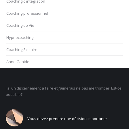
Coaching d’intégration
Coaching professionnel
Coaching de Vie
Hypnocoaching
Coaching Scolaire
Anne Gahide
 et j’aimerais ne pas me tromper. Est-ce
Je ne sais pas ce que je veux faire
un sens
ndre une décision importante
Vous voulez trouver v