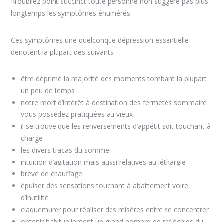
N’oubliez point succinct toute personne non suggère pas plus
longtemps les symptômes énumérés.
Ces symptômes une quelconque dépression essentielle
denotent la plupart des suivants:
être déprimé la majorité des moments tombant la plupart
un peu de temps
notre mort d’intérêt à destination des fermetés sommaire
vous possédez pratiquées au vieux
il se trouve que les renversements d’appétit soit touchant à
charge
les divers tracas du sommeil
intuition d’agitation mais aussi relatives au léthargie
brève de chauffage
épuiser des sensations touchant à abattement voire
d’inutilité
claquemurer pour réaliser des misères entre se concentrer
obtenir habituellement un grand nombre de réfléchies du