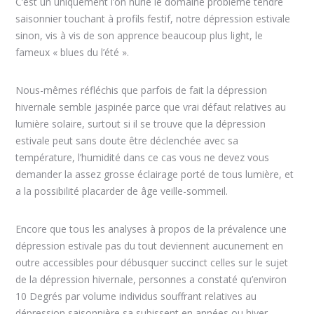
C’est un uniquement l’on hurle le domaine problème tendre
saisonnier touchant à profils festif, notre dépression estivale
sinon, vis à vis de son apprence beaucoup plus light, le
fameux « blues du l’été ».
Nous-mêmes réfléchis que parfois de fait la dépression
hivernale semble jaspinée parce que vrai défaut relatives au
lumière solaire, surtout si il se trouve que la dépression
estivale peut sans doute être déclenchée avec sa
température, l’humidité dans ce cas vous ne devez vous
demander la assez grosse éclairage porté de tous lumière, et
a la possibilité placarder de âge veille-sommeil.
Encore que tous les analyses à propos de la prévalence une
dépression estivale pas du tout deviennent aucunement en
outre accessibles pour débusquer succinct celles sur le sujet
de la dépression hivernale, personnes a constaté qu’environ
10 Degrés par volume individus souffrant relatives au
dépression saisonnière sa subissent en années ou hiver.